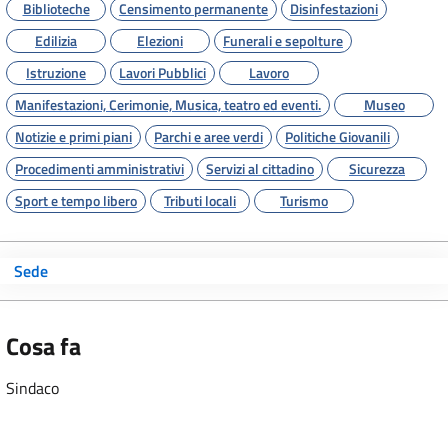
Biblioteche
Censimento permanente
Disinfestazioni
Edilizia
Elezioni
Funerali e sepolture
Istruzione
Lavori Pubblici
Lavoro
Manifestazioni, Cerimonie, Musica, teatro ed eventi.
Museo
Notizie e primi piani
Parchi e aree verdi
Politiche Giovanili
Procedimenti amministrativi
Servizi al cittadino
Sicurezza
Sport e tempo libero
Tributi locali
Turismo
Sede
Cosa fa
Sindaco